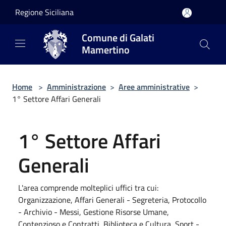
Salta al contenuto principale
Regione Siciliana
Comune di Galati
Mamertino
Home
>
Amministrazione
>
Aree amministrative
>
1° Settore Affari Generali
1° Settore Affari
Generali
L'area comprende molteplici uffici tra cui:
Organizzazione, Affari Generali - Segreteria, Protocollo
- Archivio - Messi, Gestione Risorse Umane,
Contenzioso e Contratti, Biblioteca e Cultura, Sport -