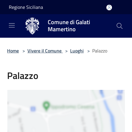
Salta al contenuto principale
Regione Siciliana
Comune di Galati
Mamertino
Home
>
Vivere il Comune
>
Luoghi
>
Palazzo
Palazzo