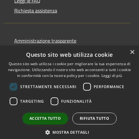
Leggi le FAQ
Richiesta assistenza
Amministrazione trasparente
Informativa privacy
×
Questo sito web utilizza cookie
Note legali
Questo sito web utilizza i cookie per migliorare la tua esperienza di
Dichiarazione di accessibilità
navigazione. Utilizzando il nostro sito web acconsenti a tutti i cookie
in conformità con la nostra policy per i cookie.
Leggi di più
STRETTAMENTE NECESSARI
PERFORMANCE
RSS
Copyright © 2026 • Comune di
TARGETING
FUNZIONALITÀ
Accessibilità
Galati Mamertino • Powered
Privacy
Municipium
Accesso
by
•
ACCETTA TUTTO
RIFIUTA TUTTO
Cookie
redazione
Mappa del sito
MOSTRA DETTAGLI