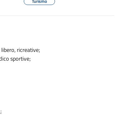
Turismo
ibero, ricreative;
udico sportive;
;