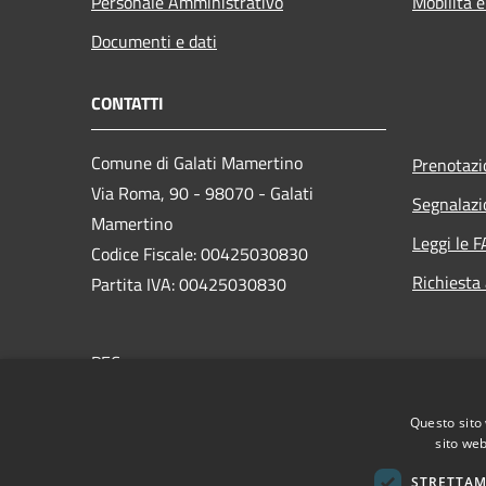
Personale Amministrativo
Mobilità e
Documenti e dati
CONTATTI
Comune di Galati Mamertino
Prenotaz
Via Roma, 90 - 98070 - Galati
Segnalazi
Mamertino
Leggi le 
Codice Fiscale: 00425030830
Richiesta
Partita IVA: 00425030830
PEC:
info@pec.comune.galatimamertino.me.it
Centralino Unico: +39 0941 434956
Questo sito 
sito web
STRETTAM