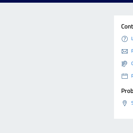
Cont
Prob