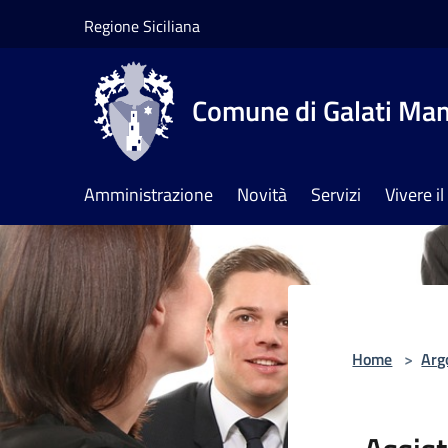
Salta al contenuto principale
Regione Siciliana
Comune di Galati Ma
Amministrazione
Novità
Servizi
Vivere 
Home
>
Arg