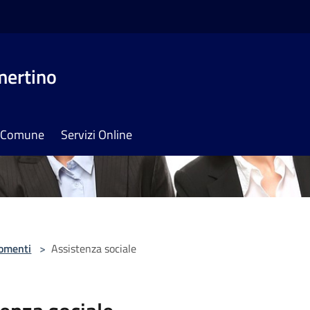
mertino
il Comune
Servizi Online
omenti
>
Assistenza sociale