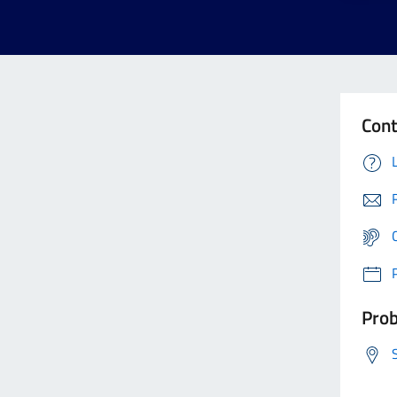
Cont
Prob