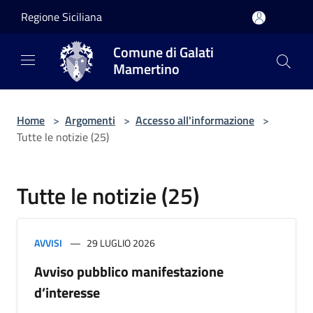
Salta al contenuto principale
Regione Siciliana
Comune di Galati
Mamertino
Home
>
Argomenti
>
Accesso all'informazione
>
Tutte le notizie (25)
Tutte le notizie (25)
AVVISI
29 LUGLIO 2026
Avviso pubblico manifestazione
d’interesse