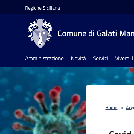
Salta al contenuto principale
Regione Siciliana
Comune di Galati Ma
Amministrazione
Novità
Servizi
Vivere 
Home
>
Arg