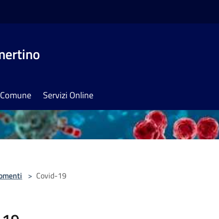
mertino
il Comune
Servizi Online
omenti
>
Covid-19