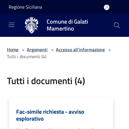
Salta al contenuto principale
Regione Siciliana
Comune di Galati
Mamertino
Home
>
Argomenti
>
Accesso all'informazione
>
Tutti i documenti (4)
Tutti i documenti (4)
Fac-simile richiesta - avviso
esplorativo