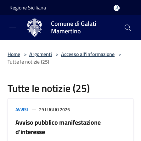
Salta al contenuto principale
Regione Siciliana
Comune di Galati
Mamertino
Home
>
Argomenti
>
Accesso all'informazione
>
Tutte le notizie (25)
Tutte le notizie (25)
AVVISI
29 LUGLIO 2026
Avviso pubblico manifestazione
d’interesse