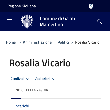
Salta al contenuto principale
Regione Siciliana
Comune di Galati
Mamertino
Home
>
Amministrazione
>
Politici
>
Rosalia Vicario
Rosalia Vicario
Condividi
Vedi azioni
INDICE DELLA PAGINA
Incarichi