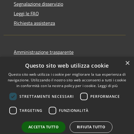
Segnalazione disservizio
Leggi le FAQ
Richiesta assistenza
Amministrazione trasparente
Informativa privacy
×
Questo sito web utilizza cookie
Note legali
Questo sito web utilizza i cookie per migliorare la tua esperienza di
Dichiarazione di accessibilità
navigazione. Utilizzando il nostro sito web acconsenti a tutti i cookie
in conformità con la nostra policy per i cookie.
Leggi di più
STRETTAMENTE NECESSARI
PERFORMANCE
RSS
Copyright © 2026 • Comune di
TARGETING
FUNZIONALITÀ
Accessibilità
Galati Mamertino • Powered
Privacy
Municipium
Accesso
by
•
ACCETTA TUTTO
RIFIUTA TUTTO
Cookie
redazione