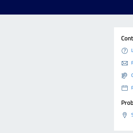
Cont
Prob