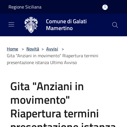
Salta al contenuto principale
Regione Siciliana
Comune di Galati
Mamertino
Home
>
Novità
>
Avvisi
>
Gita "Anziani in movimento" Riapertura termini
presentazione istanza Ultimo Avviso
Gita "Anziani in
movimento"
Riapertura termini
presentazione istanza