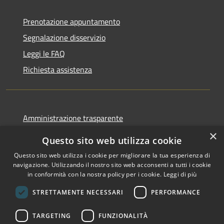
Prenotazione appuntamento
Segnalazione disservizio
Leggi le FAQ
Richiesta assistenza
Amministrazione trasparente
Informativa privacy
×
Questo sito web utilizza cookie
Note legali
Questo sito web utilizza i cookie per migliorare la tua esperienza di
Dichiarazione di accessibilità
navigazione. Utilizzando il nostro sito web acconsenti a tutti i cookie
in conformità con la nostra policy per i cookie.
Leggi di più
STRETTAMENTE NECESSARI
PERFORMANCE
RSS
Copyright © 2026 • Comune di
TARGETING
FUNZIONALITÀ