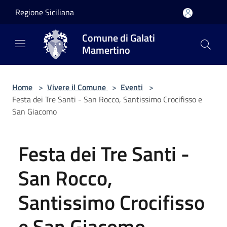
Salta al contenuto principale
Regione Siciliana
Comune di Galati
Mamertino
Home
>
Vivere il Comune
>
Eventi
>
Festa dei Tre Santi - San Rocco, Santissimo Crocifisso e
San Giacomo
Festa dei Tre Santi -
San Rocco,
Santissimo Crocifisso
e San Giacomo