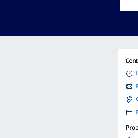
Cont
Prob