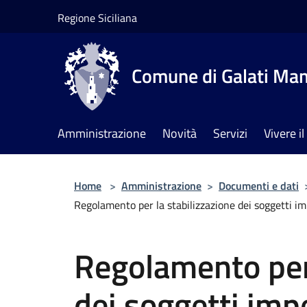
Salta al contenuto principale
Regione Siciliana
Comune di Galati Ma
Amministrazione
Novità
Servizi
Vivere 
Home
>
Amministrazione
>
Documenti e dati
Regolamento per la stabilizzazione dei soggetti im
Regolamento per 
dei soggetti impe