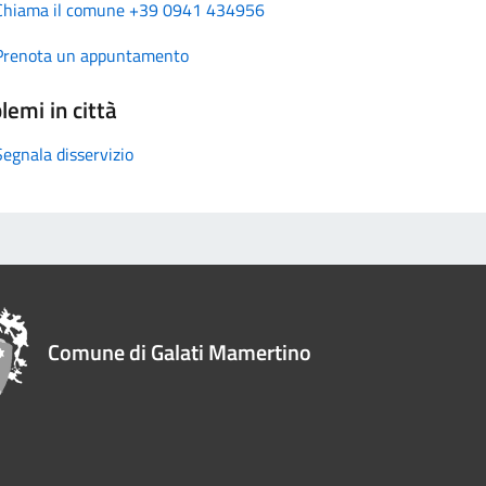
Chiama il comune +39 0941 434956
Prenota un appuntamento
lemi in città
Segnala disservizio
Comune di Galati Mamertino