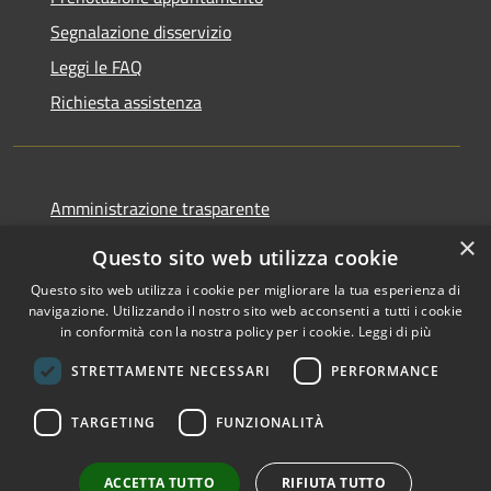
Segnalazione disservizio
Leggi le FAQ
Richiesta assistenza
Amministrazione trasparente
Informativa privacy
×
Questo sito web utilizza cookie
Note legali
Questo sito web utilizza i cookie per migliorare la tua esperienza di
Dichiarazione di accessibilità
navigazione. Utilizzando il nostro sito web acconsenti a tutti i cookie
in conformità con la nostra policy per i cookie.
Leggi di più
STRETTAMENTE NECESSARI
PERFORMANCE
RSS
Copyright © 2026 • Comune di
TARGETING
FUNZIONALITÀ
Accessibilità
Galati Mamertino • Powered
Privacy
Municipium
Accesso
by
•
ACCETTA TUTTO
RIFIUTA TUTTO